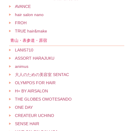
AVANCE
hair salon nano
FROH
TRUE hair&make
青山・表参道・原宿
LANI5710
ASSORT HARAJUKU
animus
大人のための美容室 SENTAC
OLYMPOS FOR HAIR
H+ BY AIRSALON
THE GLOBES OMOTESANDO
ONE DAY
CREATEUR UCHINO
SENSE HAIR