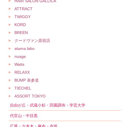
HAIR SALON GALLICA
ATTRACT
TWIGGY
KORD
BREEN
クードヴァン原宿店
atama.labo
nuage
Watts
RELAXX
BUMP 表参道
TIECHEL
ASSORT TOKYO
自由が丘・武蔵小杉・田園調布・学芸大学
代官山・中目黒
広尾・六本木・麻布・赤坂