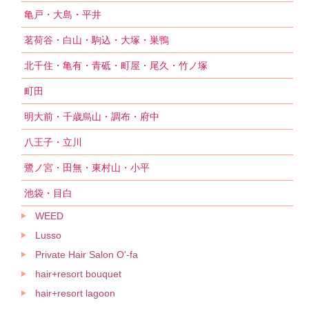
亀戸・大島・平井
茗荷谷・白山・駒込・大塚・巣鴨
北千住・亀有・青砥・町屋・尾久・竹ノ塚
町田
明大前・千歳烏山・調布・府中
八王子・立川
鷺ノ宮・田無・東村山・小平
池袋・目白
WEED
Lusso
Private Hair Salon O'-fa
hair+resort bouquet
hair+resort lagoon